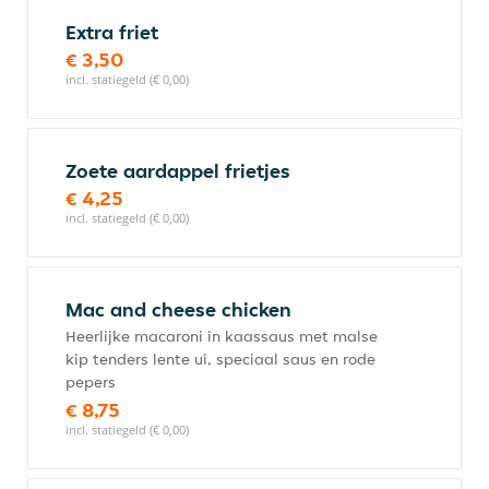
Extra friet
€ 3,50
incl. statiegeld (€ 0,00)
Zoete aardappel frietjes
€ 4,25
incl. statiegeld (€ 0,00)
Mac and cheese chicken
Heerlijke macaroni in kaassaus met malse
kip tenders lente ui, speciaal saus en rode
pepers
€ 8,75
incl. statiegeld (€ 0,00)