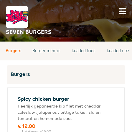
SEVEN BURGERS
Burgers
Burger menu's
Loaded fries
Loaded rice
Burgers
Spicy chicken burger
Heerlijk gepaneerde kip filet met cheddar
coleslaw ,jalapenos , pittige takis , sla en
tomaat en homemade saus
€ 12,00
incl. statiegeld (€ 0,00)