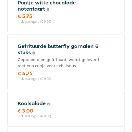
Puntje witte chocolade-
notentaart
€ 5,75
incl. statiegeld (€ 0,00)
Gefrituurde butterfly garnalen 6
stuks
Gepaneerd en gefrituurd, wordt geleverd
met een cupje zoete chilisaus
€ 4,75
incl. statiegeld (€ 0,00)
Koolsalade
€ 3,00
incl. statiegeld (€ 0,00)