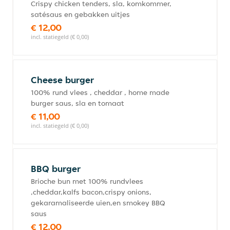
Crispy chicken tenders, sla, komkommer,
satésaus en gebakken uitjes
€ 12,00
incl. statiegeld (€ 0,00)
Cheese burger
100% rund vlees , cheddar , home made
burger saus, sla en tomaat
€ 11,00
incl. statiegeld (€ 0,00)
BBQ burger
Brioche bun met 100% rundvlees
,cheddar,kalfs bacon,crispy onions,
gekaramaliseerde uien,en smokey BBQ
saus
€ 12,00