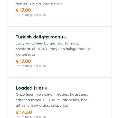
huisgemaakte burgersaus
€ 17,00
incl. statiegeld (€ 0,00)
Turkish delight menu
Juicy rundvlees burger, sla, tomaat,
cheddar, ei, sucuk, mayo en huisgemaakte
burgersaus
€ 17,00
incl. statiegeld (€ 0,00)
Loaded fries
Onze heerlijke skin-on frietjes, kaassaus,
sriracha mayo, BBQ saus, jalapeños, bos-
uitjes, crispy uitjes, crispy kip
€ 14,50
incl. statiegeld (€ 0,00)