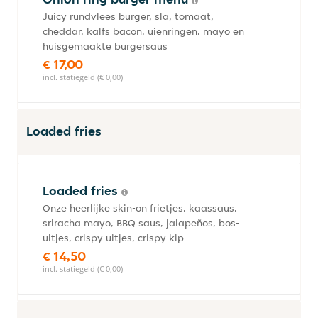
Juicy rundvlees burger, sla, tomaat,
cheddar, kalfs bacon, uienringen, mayo en
huisgemaakte burgersaus
€ 17,00
incl. statiegeld (€ 0,00)
Loaded fries
Loaded fries
Onze heerlijke skin-on frietjes, kaassaus,
sriracha mayo, BBQ saus, jalapeños, bos-
uitjes, crispy uitjes, crispy kip
€ 14,50
incl. statiegeld (€ 0,00)