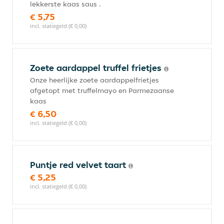
lekkerste kaas saus .
€ 5,75
incl. statiegeld (€ 0,00)
Zoete aardappel truffel frietjes
Onze heerlijke zoete aardappelfrietjes
afgetopt met truffelmayo en Parmezaanse
kaas
€ 6,50
incl. statiegeld (€ 0,00)
Puntje red velvet taart
€ 5,25
incl. statiegeld (€ 0,00)