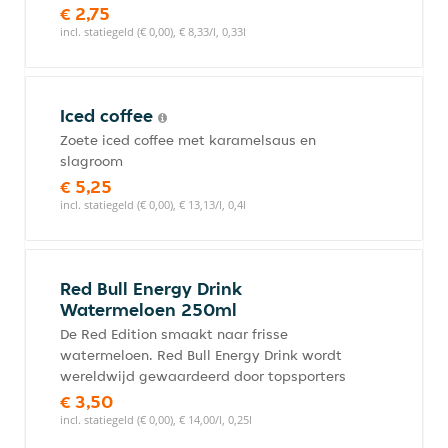
€ 2,75
incl. statiegeld (€ 0,00), € 8,33/l, 0,33l
Iced coffee
Zoete iced coffee met karamelsaus en
slagroom
€ 5,25
incl. statiegeld (€ 0,00), € 13,13/l, 0,4l
Red Bull Energy Drink
Watermeloen 250ml
De Red Edition smaakt naar frisse
watermeloen. Red Bull Energy Drink wordt
wereldwijd gewaardeerd door topsporters
€ 3,50
incl. statiegeld (€ 0,00), € 14,00/l, 0,25l